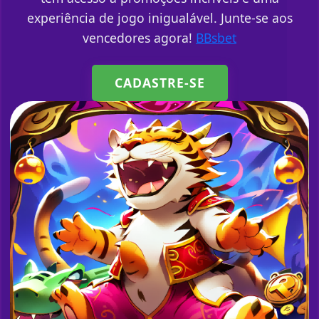
experiência de jogo inigualável. Junte-se aos
vencedores agora!
BBsbet
CADASTRE-SE