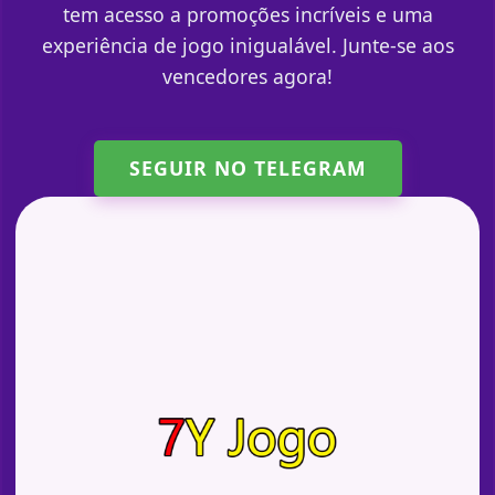
tem acesso a promoções incríveis e uma
experiência de jogo inigualável. Junte-se aos
vencedores agora!
SEGUIR NO TELEGRAM