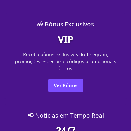
🎁 Bônus Exclusivos
VIP
Receba bônus exclusivos do Telegram,
promoções especiais e códigos promocionais
únicos!
Ver Bônus
📢 Notícias em Tempo Real
24/7