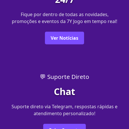
Fique por dentro de todas as novidades,
promoções e eventos da 7Y Jogo em tempo real!
Ver Notícias
💬 Suporte Direto
Chat
Suporte direto via Telegram, respostas rápidas e
atendimento personalizado!