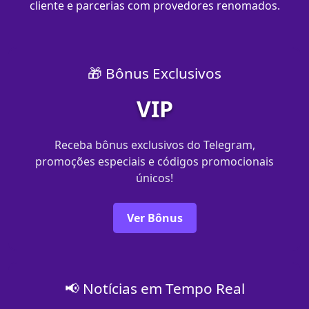
cliente e parcerias com provedores renomados.
🎁 Bônus Exclusivos
VIP
Receba bônus exclusivos do Telegram,
promoções especiais e códigos promocionais
únicos!
Ver Bônus
📢 Notícias em Tempo Real