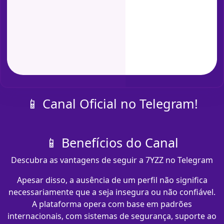
📱 Canal Oficial no Telegram!
📱 Benefícios do Canal
Descubra as vantagens de seguir a 7YZZ no Telegram
Apesar disso, a ausência de um perfil não significa
necessariamente que a seja insegura ou não confiável.
A plataforma opera com base em padrões
internacionais, com sistemas de segurança, suporte ao