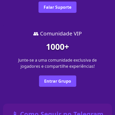
Falar Suporte
👥 Comunidade VIP
1000+
Junte-se a uma comunidade exclusiva de
jogadores e compartilhe experiências!
Entrar Grupo
📱 Como Seguir no Telegram