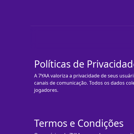
Políticas de Privacida
A 7YAA valoriza a privacidade de seus usuá
canais de comunicação. Todos os dados cole
jogadores.
Termos e Condições