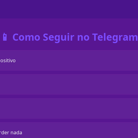
📱 Como Seguir no Telegram
ositivo
erder nada