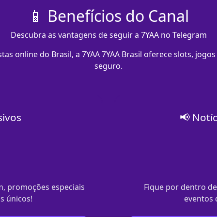
📱 Benefícios do Canal
Descubra as vantagens de seguir a 7YAA no Telegram
as online do Brasil, a 7YAA 7YAA Brasil oferece slots, jog
seguro.
sivos
📢 Notí
m, promoções especiais
Fique por dentro d
s únicos!
eventos 