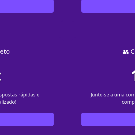
reto
👥 
t
espostas rápidas e
Junte-se a uma com
lizado!
compa
e