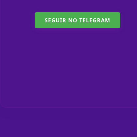
SEGUIR NO TELEGRAM