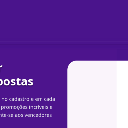
r
postas
 no cadastro e em cada
 promoções incríveis e
unte-se aos vencedores