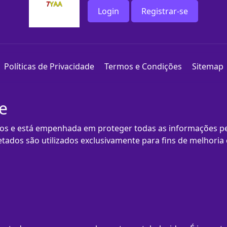
Login
Registrar-se
Políticas de Privacidade
Termos e Condições
Sitemap
de
rios e está empenhada em proteger todas as informações p
tados são utilizados exclusivamente para fins de melhoria