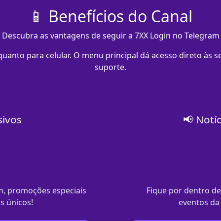
📱 Benefícios do Canal
Descubra as vantagens de seguir a 7XX Login no Telegram
uanto para celular. O menu principal dá acesso direto às 
suporte.
sivos
📢 Notí
m, promoções especiais
Fique por dentro d
s únicos!
eventos da