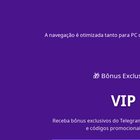
A navegação é otimizada tanto para PC q
🎁 Bônus Exclu
VIP
Receba bônus exclusivos do Telegra
e códigos promocionai