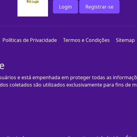
Login
Registrar-se
Políticas de Privacidade
Termos e Condições
Sitemap
de
 usuários e está empenhada em proteger todas as informaçõ
os coletados são utilizados exclusivamente para fins de m