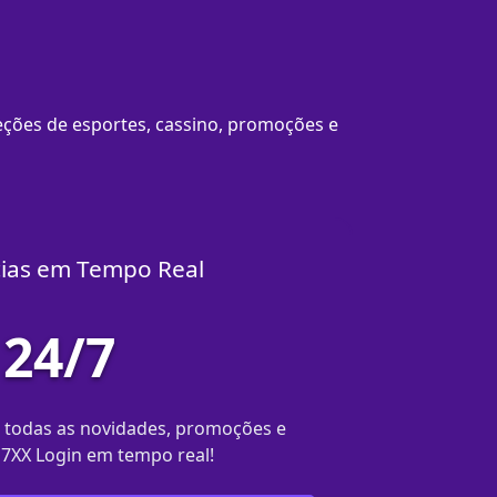
seções de esportes, cassino, promoções e
cias em Tempo Real
24/7
e todas as novidades, promoções e
 7XX Login em tempo real!