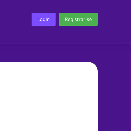
Login
Registrar-se