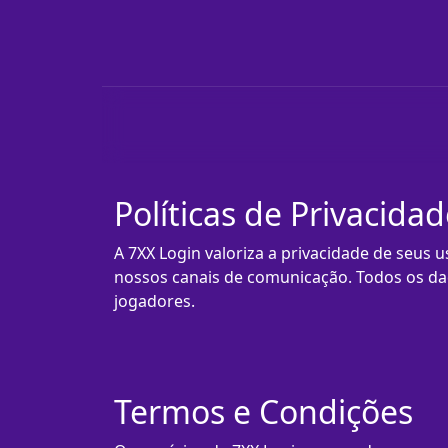
Políticas de Privacida
A 7XX Login valoriza a privacidade de seus
nossos canais de comunicação. Todos os dad
jogadores.
Termos e Condições