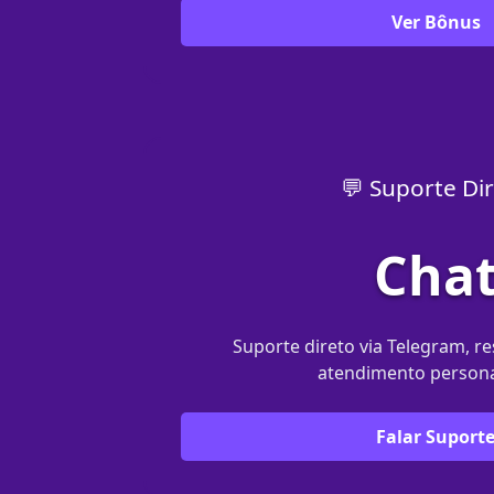
Ver Bônus
💬 Suporte Di
Cha
Suporte direto via Telegram, r
atendimento persona
Falar Suport