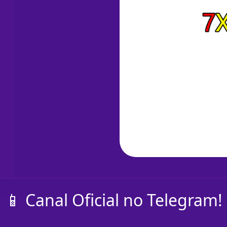
📱 Canal Oficial no Telegram!