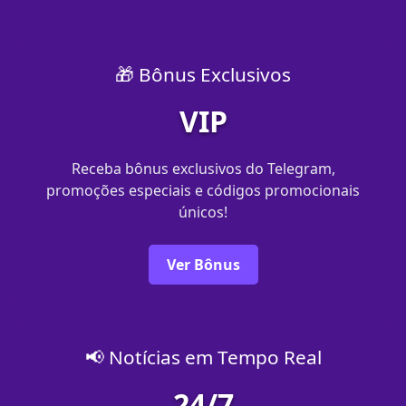
🎁 Bônus Exclusivos
VIP
Receba bônus exclusivos do Telegram,
promoções especiais e códigos promocionais
únicos!
Ver Bônus
📢 Notícias em Tempo Real
24/7