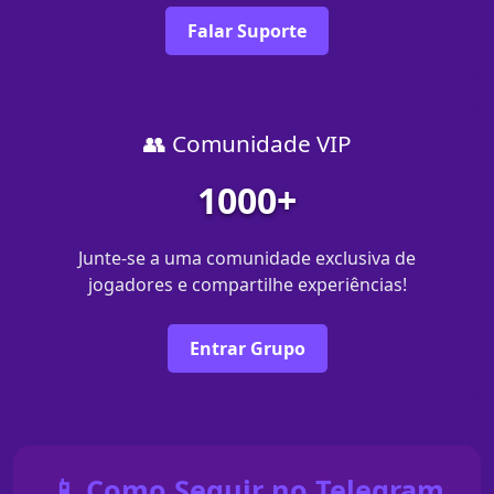
Falar Suporte
👥 Comunidade VIP
1000+
Junte-se a uma comunidade exclusiva de
jogadores e compartilhe experiências!
Entrar Grupo
📱 Como Seguir no Telegram